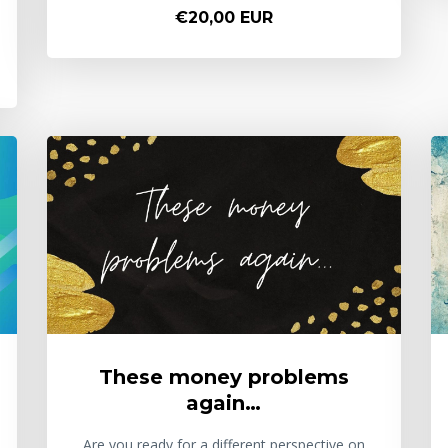
€20,00 EUR
These money problems
again…
Are you ready for a different perspective on