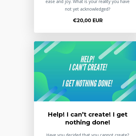
ease and joy. What is your reality you have
not yet acknowledged?
€20,00 EUR
Help! I can’t create! I get
nothing done!
Have you decided that you cannot create?